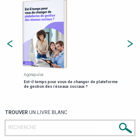
Agorapulse
Payfi
Est-il temps pour vous de changer de plateforme
13 p
de gestion des réseaux sociaux ?
TROUVER
UN LIVRE BLANC