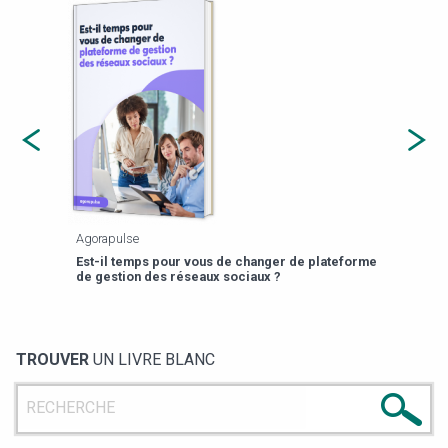
Agorapulse
Payfi
Est-il temps pour vous de changer de plateforme
13 p
de gestion des réseaux sociaux ?
TROUVER
UN LIVRE BLANC