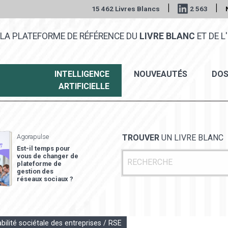
|
|
15 462 Livres Blancs
2 563
LA PLATEFORME DE RÉFÉRENCE DU
LIVRE BLANC
ET DE L'
INTELLIGENCE
NOUVEAUTÉS
DOS
ARTIFICIELLE
Agorapulse
TROUVER
UN LIVRE BLANC
Est-il temps pour
vous de changer de
plateforme de
gestion des
réseaux sociaux ?
ilité sociétale des entreprises / RSE