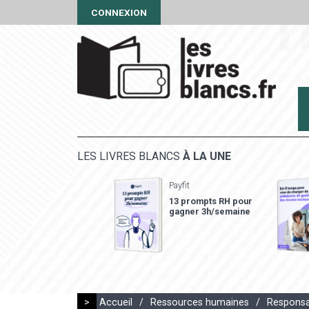
CONNEXION
LES LIVRES BLANCS
À LA UNE
Payfit
13 prompts RH pour
gagner 3h/semaine
>
Accueil
/
Ressources humaines
/
Responsab