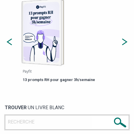
Payfit
Agor
eforme
Est-
13 prompts RH pour gagner 3h/semaine
de g
TROUVER
UN LIVRE BLANC