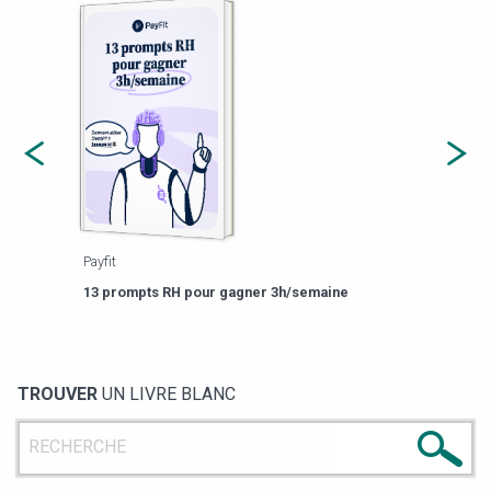
Payfit
Agor
eforme
Est-
13 prompts RH pour gagner 3h/semaine
de g
TROUVER
UN LIVRE BLANC