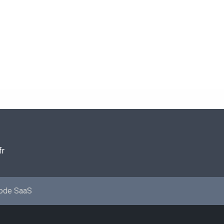
fr
mode SaaS