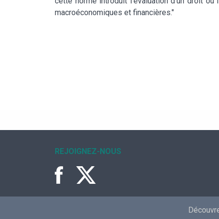
cette norme introduit l’évaluation d’un droit ou
macroéconomiques et financières."
REJOIGNEZ-NOUS
Découvrez