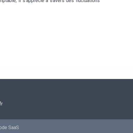
mptable, il s’apprécie à travers des fluctuations
fr
mode SaaS