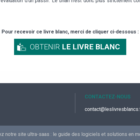
 l’évaluation d’un passif. Le bilan n’est donc plus strictement co
Pour recevoir ce livre blanc, merci de cliquer ci-dessous :
OBTENIR
LE LIVRE BLANC
CONTACTEZ-NOUS
contact@leslivresblancs.
 notre site ultra-saas :
le guide des logiciels et solutions en 