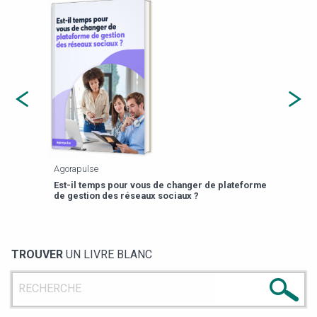
Agorapulse
Payfi
Est-il temps pour vous de changer de plateforme
13 p
de gestion des réseaux sociaux ?
TROUVER
UN LIVRE BLANC