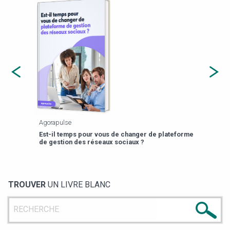
Agorapulse
Payfi
Est-il temps pour vous de changer de plateforme
13 p
de gestion des réseaux sociaux ?
TROUVER
UN LIVRE BLANC