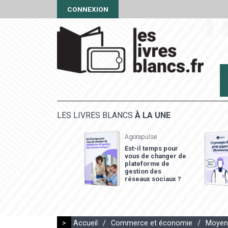
CONNEXION
LES LIVRES BLANCS
À LA UNE
Agorapulse
Est-il temps pour
vous de changer de
plateforme de
gestion des
réseaux sociaux ?
>
Accueil
/
Commerce et économie
/
Moyen