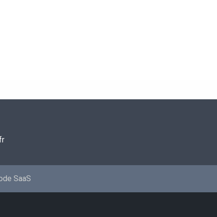
fr
mode SaaS