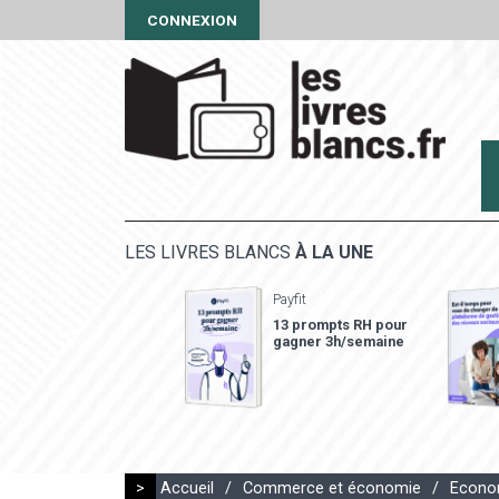
CONNEXION
LES LIVRES BLANCS
À LA UNE
Payfit
13 prompts RH pour
gagner 3h/semaine
>
Accueil
/
Commerce et économie
/
Econom