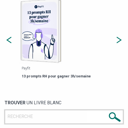
Payfit
Agor
eforme
Est-
13 prompts RH pour gagner 3h/semaine
de g
TROUVER
UN LIVRE BLANC