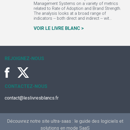
Management Systems on a variety of metrics
related to Rate of Adoption and Brand Strength.
The analysis looks at a broad range of
indicators -- both direct and indirect -- wit...
VOIR LE LIVRE BLANC >
REJOIGNEZ-NOUS
CONTACTEZ-NOUS
contact@leslivresblancs.fr
Découvrez notre site ultra-saas :
le guide des logiciels et
solutions en mode SaaS