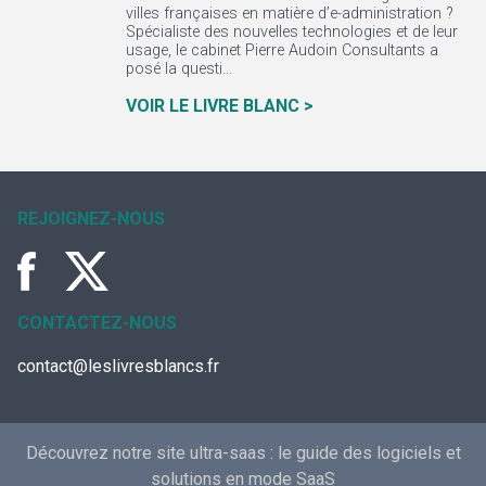
villes françaises en matière d’e-administration ?
Spécialiste des nouvelles technologies et de leur
usage, le cabinet Pierre Audoin Consultants a
posé la questi...
VOIR LE LIVRE BLANC >
REJOIGNEZ-NOUS
CONTACTEZ-NOUS
contact@leslivresblancs.fr
Découvrez notre site ultra-saas :
le guide des logiciels et
solutions en mode SaaS