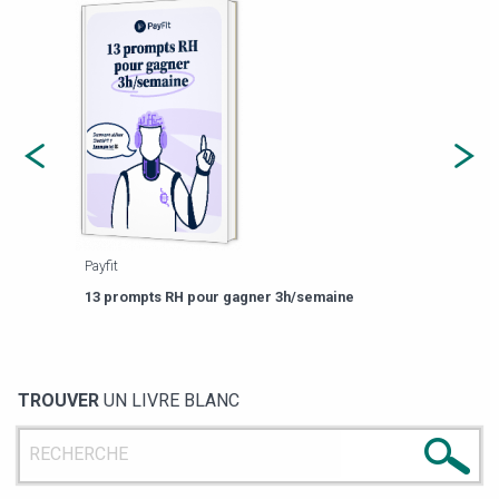
Payfit
Agor
eforme
Est-
13 prompts RH pour gagner 3h/semaine
de g
TROUVER
UN LIVRE BLANC