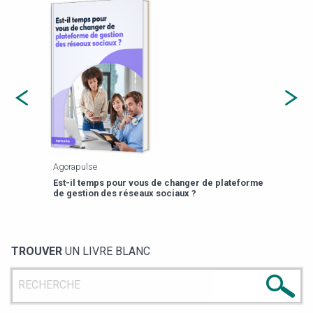
Agorapulse
Payfi
Est-il temps pour vous de changer de plateforme
13 p
de gestion des réseaux sociaux ?
TROUVER
UN LIVRE BLANC