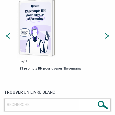
Payfit
Agor
eforme
Est-
13 prompts RH pour gagner 3h/semaine
de g
TROUVER
UN LIVRE BLANC