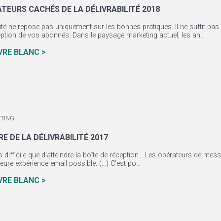
ATEURS CACHÉS DE LA DÉLIVRABILITÉ 2018
ilité ne repose pas uniquement sur les bonnes pratiques. Il ne suffit pa
eption de vos abonnés. Dans le paysage marketing actuel, les an...
IVRE BLANC >
TING
 DE LA DÉLIVRABILITÉ 2017
s difficile que d'atteindre la boîte de réception… Les opérateurs de mes
leure expérience email possible. (...) C'est po...
IVRE BLANC >