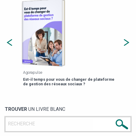
Agorapulse
Payfi
Est-il temps pour vous de changer de plateforme
13 p
de gestion des réseaux sociaux ?
TROUVER
UN LIVRE BLANC