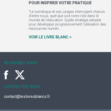
POUR INSPIRER VOTRE PRATIQUE
"Le numérique et ses usages interrogent chacun
d’entre nous, quel que soit notre rôle dans le
monde de l’éducation. Quelle stratégie adopter
pour développer progressivement l’utilisation des
ressources numéri...
VOIR LE LIVRE BLANC >
REJOIGNEZ-NOUS
CONTACTEZ-NOUS
contact@leslivresblancs.fr