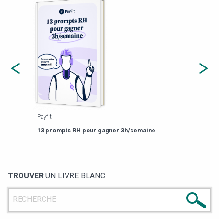
Payfit
Agor
eforme
Est-
13 prompts RH pour gagner 3h/semaine
de g
TROUVER
UN LIVRE BLANC