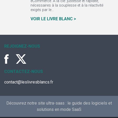
eCommerce. À la clé: justesse et rapidité,
nécessaires à la souplesse et à la réactivité
exigés par le...
VOIR LE LIVRE BLANC >
REJOIGNEZ-NOUS
CONTACTEZ-NOUS
contact@leslivresblancs.fr
Découvrez notre site ultra-saas :
le guide des logiciels et
solutions en mode SaaS