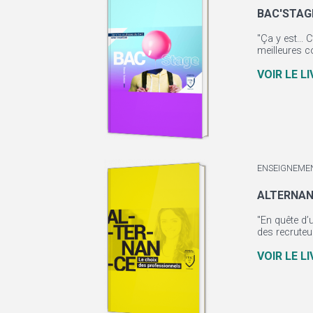
BAC'STAG
"Ça y est... 
meilleures co
VOIR LE L
ENSEIGNEME
ALTERNAN
"En quête d’u
des recruteu
VOIR LE L