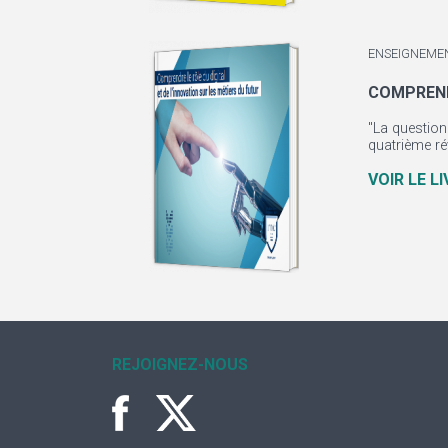
ENSEIGNEME
COMPRENDR
"La question
quatrième rév
VOIR LE L
REJOIGNEZ-NOUS