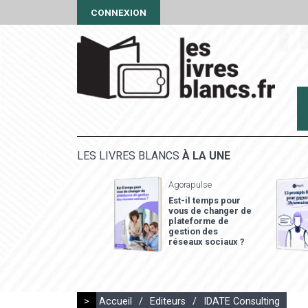
CONNEXION
LES LIVRES BLANCS
À LA UNE
Agorapulse
Est-il temps pour
vous de changer de
plateforme de
gestion des
réseaux sociaux ?
>
Accueil
/
Editeurs
/
IDATE Consulting