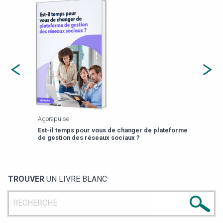
Agorapulse
Payfi
Est-il temps pour vous de changer de plateforme
13 p
de gestion des réseaux sociaux ?
TROUVER
UN LIVRE BLANC