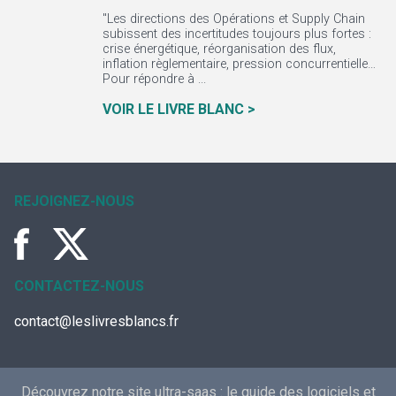
"Les directions des Opérations et Supply Chain
subissent des incertitudes toujours plus fortes :
crise énergétique, réorganisation des flux,
inflation règlementaire, pression concurrentielle…
Pour répondre à ...
VOIR LE LIVRE BLANC >
REJOIGNEZ-NOUS
CONTACTEZ-NOUS
contact@leslivresblancs.fr
Découvrez notre site ultra-saas :
le guide des logiciels et