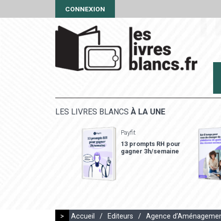
CONNEXION
LES LIVRES BLANCS
À LA UNE
Payfit
13 prompts RH pour
gagner 3h/semaine
>
Accueil
/
Editeurs
/
Agence d’Aménagement d