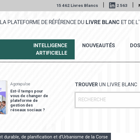
|
|
15 462 Livres Blancs
2 563
LA PLATEFORME DE RÉFÉRENCE DU
LIVRE BLANC
ET DE L'
INTELLIGENCE
NOUVEAUTÉS
DOS
ARTIFICIELLE
Agorapulse
TROUVER
UN LIVRE BLANC
Est-il temps pour
vous de changer de
plateforme de
gestion des
réseaux sociaux ?
urable, de planification et d’Urbanisme de la Corse