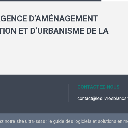
AGENCE D’AMÉNAGEMENT
TION ET D’URBANISME DE LA
CONTACTEZ-NOUS
contact@leslivresblancs.
 notre site ultra-saas :
le guide des logiciels et solutions en 